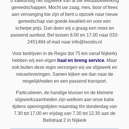
u vakkundig het slijpwerk van al uw Metaalbewerking
METAAL
Cirkelzagen
gereedschappen. Mocht uw zaag, mes, boor of frees
CONTACT
aan vervanging toe zijn of bent u opzoek naar nieuw
Schaafmessen
PAPIER
Zagen
TEL: 033-2451484
gereedschap van goede kwaliteit en voor een
scherpe prijs. Dan doen wij u graag een mooi en
Bandzagen
Boren
GRAFISCH
Cirkelmessen
passend aanbod. Bel tussen 8.00 en 17.00 naar 033-
2451484 of mail naar info@loosbv.nl
CNC Frezen
Draaien
Dwarssnijmessen
VOEDSEL
Planosnijmessen
Voor bedrijven in de Regio (tot 75 km vanaf Nijkerk)
Lintzagen
Frezen
Snijbussen
Driesnijdermessen
KUNSTSTOFFEN
hebben wij een eigen
haal en breng service
.
Maar
ook buiten deze regio verzorgen wij uw slijpwerk en
Spilfrezen
Draadsnijden
Kettingzagen
Trimmermessen
RECYCLING
Granulatormessen
nieuwleveringen. Samen kijken we dan naar de
Boren
Verzinken en ontbramen
mogelijkheden en een passend transport.
Rotatie frezen
Cirkelzagen
Schreddermessen
Particulieren, de handige klusser en de kleinere
Spangereedschappen
Ruimen
Papierboren
Snijrotors
Snijkronen
slijpwerkzaamheden zijn welkom aan onze balie
Wisselmessen
Ponsen
Snijlatten
tijdens openingstijden maandag t/m donderdag van
Tegenmessen Snijkronen
7.30 tot 17.00 en vrijdag van 7.30 tot 12.30 aan de
Bovenfrezen
Spannen
Vouwmachine
Bellstraat 2 in Nijkerk