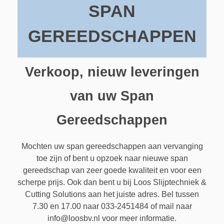
SPAN
METAAL
Cirkelzagen
CONTACT
GEREEDSCHAPPEN
Schaafmessen
PAPIER
Zagen
TEL: 033-2451484
Bandzagen
Boren
GRAFISCH
Cirkelmessen
Verkoop, nieuw leveringen
CNC Frezen
Draaien
Dwarssnijmessen
VOEDSEL
Planosnijmessen
van uw Span
Lintzagen
Frezen
Snijbussen
Driesnijdermessen
KUNSTSTOFFEN
Gereedschappen
Spilfrezen
Draadsnijden
Kettingzagen
Trimmermessen
RECYCLING
Granulatormessen
Boren
Verzinken en ontbramen
Rotatie frezen
Cirkelzagen
Schreddermessen
Mochten uw span gereedschappen aan vervanging
toe zijn of bent u opzoek naar nieuwe span
Spangereedschappen
Ruimen
Papierboren
Snijrotors
Snijkronen
gereedschap van zeer goede kwaliteit en voor een
scherpe prijs. Ook dan bent u bij Loos Slijptechniek &
Wisselmessen
Ponsen
Snijlatten
Tegenmessen Snijkronen
Cutting Solutions aan het juiste adres. Bel tussen
Bovenfrezen
Spannen
Vouwmachine
7.30 en 17.00 naar 033-2451484 of mail naar
info@loosbv.nl voor meer informatie.